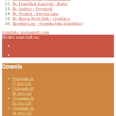
Sv. Frančišek Ksaverij - Zadrc
Sv. Andrej - Prerigelj
Sv. Trojica - Knežja Lipa
Sv. Ilija in Sveti Duh – Graščica
Spodnji Log - Nemška loka (župnišče)
template-joomspirit.com
Sledite nam tudi na:
Oznanila
Oznanila št.
17, leto LII
Oznanila št.
16, leto LII
Oznanila št.
15, leto LII
Oznanila št.
14, leto LII