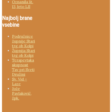
Oznanila št.
13, leto LII
Najbolj brane
vsebine
Podružnice
župnije Stari
trg ob Kolpi
Župnija Stari
trg ob Kolpi
Terapevtska
skupnost
Tav pri Sveti
Družini
Sv. Vid –
Laze
Jože
Pavlakovič,
žpk.