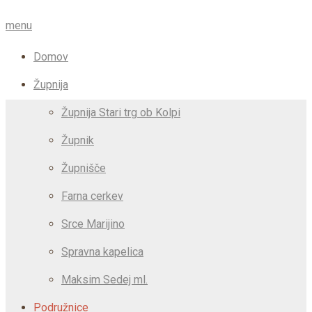
menu
Domov
Župnija
Župnija Stari trg ob Kolpi
Župnik
Župnišče
Farna cerkev
Srce Marijino
Spravna kapelica
Maksim Sedej ml.
Podružnice