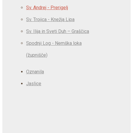
Sv. Andrej - Prerigelj
Sv. Trojica - Knežja Lipa
Sv. Ilija in Sveti Duh – Graščica
Spodnji Log - Nemška loka
(župnišče)
Oznanila
Jaslice