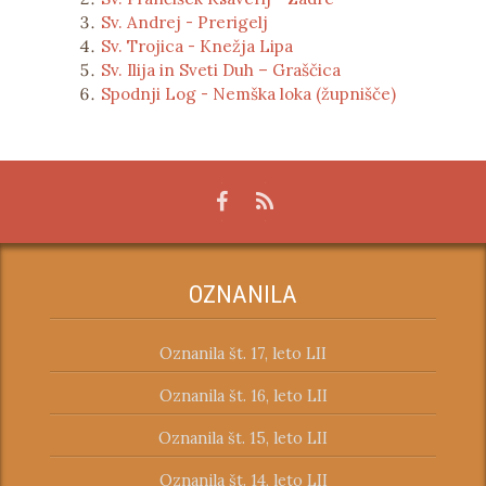
Sv. Andrej - Prerigelj
Sv. Trojica - Knežja Lipa
Sv. Ilija in Sveti Duh – Graščica
Spodnji Log - Nemška loka (župnišče)
OZNANILA
Oznanila št. 17, leto LII
Oznanila št. 16, leto LII
Oznanila št. 15, leto LII
Oznanila št. 14, leto LII