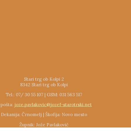
Stari trg ob Kolpi 2
8342 Stari trg ob Kolpi
Tel.: 07/ 30 55 107 | GSM: 031 563 517
-pošta:
joze.pavlakovic@jozef-starotrski.net
Dekanija: Črnomelj | Škofija: Novo mesto
Župnik: Jože Pavlakovič