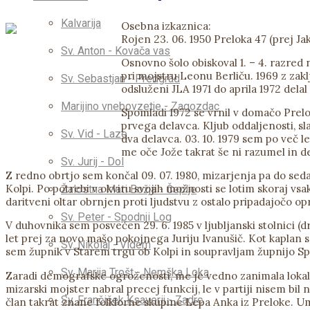
Kalvarija
Osebna izkaznica:
Rojen 23. 06. 1950 Preloka 47 (prej Jak
Sv. Anton - Kovača vas
Osnovno šolo obiskoval 1. – 4. razred n
pri mojstru Leonu Berliču. 1969 z zak
Sv. Sebastjan - Predgrad
odsluženi JLA 1971 do aprila 1972 dela
Marijino vnebovzetje - Zagozdac
Spomladi 1972 se vrnil v domačo Prelok
prvega delavca. Kljub oddaljenosti, sl
Sv. Vid - Laze
dva delavca. 03. 10. 1979 sem po več 
me oče Jože takrat še ni razumel in de
Sv. Jurij - Dol
Z redno obrtjo sem končal 09. 07. 1980, mizarjenja pa do sed
Kolpi. Po potrebi v okviru svojih možnosti se lotim skoraj vsa
Žalostna Mati Božja - Čeplje
daritveni oltar obrnjen proti ljudstvu z ostalo pripadajočo o
Sv. Peter - Spodnji Log
V duhovnika sem posvečen 29. 6. 1985 v ljubljanski stolnici (dr
let prej za novo mašo pokojnega Juriju Ivanušič. Kot kaplan se
Sv. Nikolaj - Videm
sem župnik v Starem trgu ob Kolpi in soupravljam župnijo S
Sv. Marija Trošt - Nemška Loka
Zaradi demografske ogroženosti, me je vedno zanimala lokaln
mizarski mojster nabral precej funkcij, le v partiji nisem bil
Sv. Frančišek Ksaverij - Zadrc
član takrat znane folklorne skupine Lepa Anka iz Preloke. Um