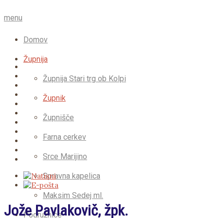
menu
Domov
Župnija
Župnija Stari trg ob Kolpi
Župnik
Župnišče
Farna cerkev
Srce Marijino
Spravna kapelica
Maksim Sedej ml.
Jože Pavlakovič, žpk.
Podružnice