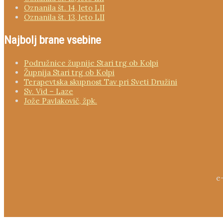
Oznanila št. 14, leto LII
Oznanila št. 13, leto LII
Najbolj brane vsebine
Podružnice župnije Stari trg ob Kolpi
Župnija Stari trg ob Kolpi
Terapevtska skupnost Tav pri Sveti Družini
Sv. Vid – Laze
Jože Pavlakovič, žpk.
e