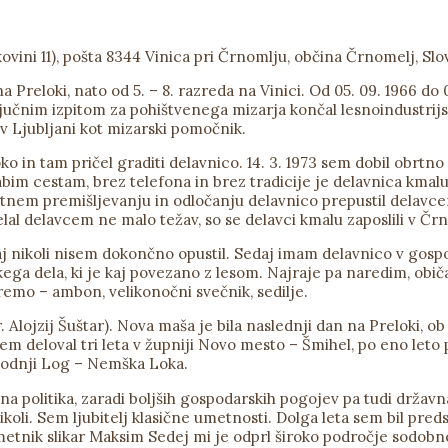
ovini 11), pošta 8344 Vinica pri Črnomlju, občina Črnomelj, Slov
a Preloki, nato od 5. – 8. razreda na Vinici. Od 05. 09. 1966 do
ljučnim izpitom za pohištvenega mizarja končal lesnoindustrijsk
l v Ljubljani kot mizarski pomočnik.
o in tam pričel graditi delavnico. 14. 3. 1973 sem dobil obrtno
abim cestam, brez telefona in brez tradicije je delavnica kmal
letnem premišljevanju in odločanju delavnico prepustil delavce
lal delavcem ne malo težav, so se delavci kmalu zaposlili v Čr
aj nikoli nisem dokončno opustil. Sedaj imam delavnico v gosp
kega dela, ki je kaj povezano z lesom. Najraje pa naredim, običa
premo – ambon, velikonočni svečnik, sedilje.
. Alojzij Šuštar). Nova maša je bila naslednji dan na Preloki, ob
m deloval tri leta v župniji Novo mesto – Šmihel, po eno leto p
podnji Log – Nemška Loka.
a politika, zaradi boljših gospodarskih pogojev pa tudi držav
 nikoli. Sem ljubitelj klasične umetnosti. Dolga leta sem bil pr
etnik slikar Maksim Sedej mi je odprl široko področje sodobneg