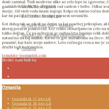
dosti zanimal. Tudi moderne slike so zelo lepe in zgovorne, 
Sv. Andrej - Prerigelj
gasilskih društvih. Ko utegnem rad zaidem v hribe. Odkar sva 
morje. Od vseh voda imam najraje Kolpo in lastno ročno dom
kar mi pa žal še vedno ne uspe povsem uresničiti.
Sv. Trojica - Knežja Lipa
Kot duhovnik se nikoli ne čutim za kaj posebej prikrajšan, 
Sv. Ilija in Sveti Duh – Graščica
skoraj povsem poistovetil. Ker veliko obnavljamo in celo na n
toliko dolžan. Če pa seštejem je zadnja leta župnija velik 
Spodnji Log - Nemška loka (župnišče)
natančno na kaj mislim. Ravno to gre marsikomu na živce. Me
posamič, kar kaže svoje sadove. Leto rožnega venca me je zelo
družbi tudi hudomušen.
Oznanila
template-joomspirit.com
Jaslice
Sledite nam tudi na:
Oznanila
Oznanila št. 17, leto LII
Oznanila št. 16, leto LII
Oznanila št. 15, leto LII