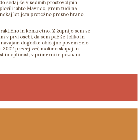
 do sedaj že v sedmih prostovoljnih
plovili jahto Mavrico, grem tudi na
 nekaj let jem pretežno presno hrano,
praktično in konkretno. Z župnijo sem se
m v prvi osebi, da sem pač še toliko in
 Ko navajam dogodke običajno povem zelo
ta 2002 precej več molimo skupaj in
t in optimist, v primerni in poznani