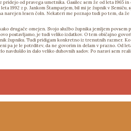
če pridejo od pravega umetnika. Gasilec sem že od leta 1965 in
leta 1992 z p. Jankom Štamparjem, bil mi je župnik v Semiču, s
a narejen lesen čoln. Nekateri me poznajo tudi po tem, da že
ali kako drugače omejen. Svojo službo župnika jemljem povsem 
ovo postavljamo, je tudi veliko izdatkov. O tem običajno govori
dolžnik župniku. Tudi pridigam konkretno iz trenutnih razmer.
ni pa je le potrditev, da ne govorim in delam v prazno. Od le
 navdušilo in dalo veliko duhovnih sadov. Po naravi sem realis