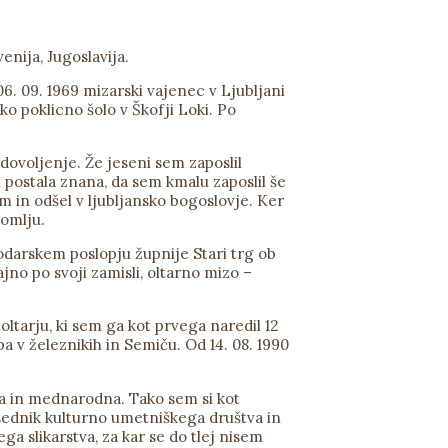
enija, Jugoslavija.
 06. 09. 1969 mizarski vajenec v Ljubljani
o poklicno šolo v Škofji Loki. Po
 dovoljenje. Že jeseni sem zaposlil
u postala znana, da sem kmalu zaposlil še
m in odšel v ljubljansko bogoslovje. Ker
nomlju.
odarskem poslopju župnije Stari trg ob
jno po svoji zamisli, oltarno mizo –
 oltarju, ki sem ga kot prvega naredil 12
a v železnikih in Semiču. Od 14. 08. 1990
na in mednarodna. Tako sem si kot
edsednik kulturno umetniškega društva in
a slikarstva, za kar se do tlej nisem