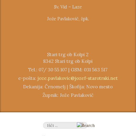
Sv. Vid – Laze
Jože Pavlakovič, žpk.
Stari trg ob Kolpi 2
8342 Stari trg ob Kolpi
Tel.: 07/ 30 55 107 | GSM: 031 563 517
e-pošta:
joze.pavlakovic@jozef-starotrski.net
Dekanija: Črnomelj | Škofija: Novo mesto
Župnik: Jože Pavlakovič