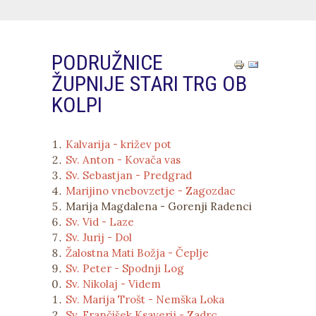
PODRUŽNICE
ŽUPNIJE STARI TRG OB
KOLPI
Kalvarija - križev pot
Sv. Anton - Kovača vas
Sv. Sebastjan - Predgrad
Marijino vnebovzetje - Zagozdac
Marija Magdalena - Gorenji Radenci
Sv. Vid - Laze
Sv. Jurij - Dol
Žalostna Mati Božja - Čeplje
Sv. Peter - Spodnji Log
Sv. Nikolaj - Videm
Sv. Marija Trošt - Nemška Loka
Sv. Frančišek Ksaverij - Zadrc