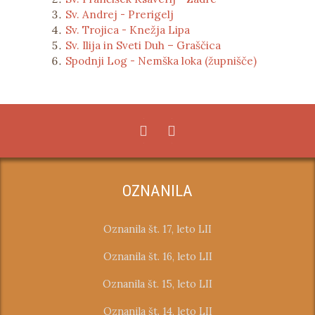
Sv. Andrej - Prerigelj
Sv. Trojica - Knežja Lipa
Sv. Ilija in Sveti Duh – Graščica
Spodnji Log - Nemška loka (župnišče)
OZNANILA
Oznanila št. 17, leto LII
Oznanila št. 16, leto LII
Oznanila št. 15, leto LII
Oznanila št. 14, leto LII