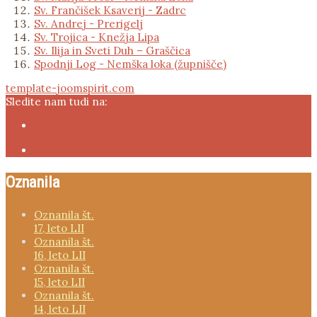
Sv. Frančišek Ksaverij - Zadrc
Sv. Andrej - Prerigelj
Sv. Trojica - Knežja Lipa
Sv. Ilija in Sveti Duh – Graščica
Spodnji Log - Nemška loka (župnišče)
template-joomspirit.com
Sledite nam tudi na:
Oznanila
Oznanila št.
17, leto LII
Oznanila št.
16, leto LII
Oznanila št.
15, leto LII
Oznanila št.
14, leto LII