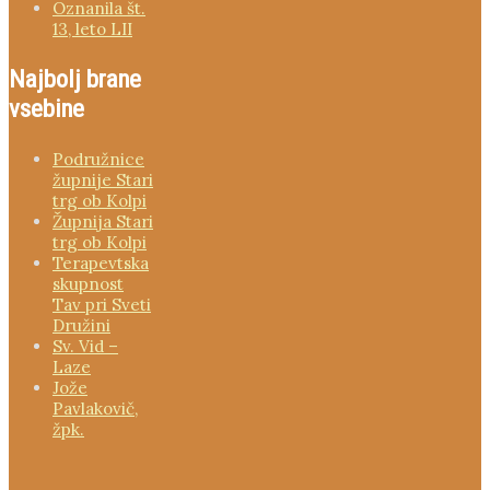
Oznanila št.
13, leto LII
Najbolj brane
vsebine
Podružnice
župnije Stari
trg ob Kolpi
Župnija Stari
trg ob Kolpi
Terapevtska
skupnost
Tav pri Sveti
Družini
Sv. Vid –
Laze
Jože
Pavlakovič,
žpk.