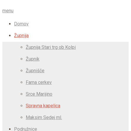
menu
Domov
Župnija
Župnija Stari trg ob Kolpi
Župnik
Župnišče
Farna cerkev
Srce Marijino
Spravna kapelica
Maksim Sedej ml.
Podružnice