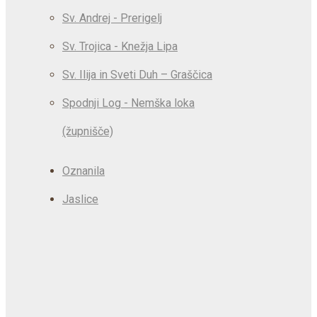
Sv. Andrej - Prerigelj
Sv. Trojica - Knežja Lipa
Sv. Ilija in Sveti Duh – Graščica
Spodnji Log - Nemška loka
(župnišče)
Oznanila
Jaslice