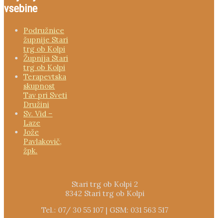
vsebine
Podružnice
župnije Stari
trg ob Kolpi
Župnija Stari
trg ob Kolpi
Terapevtska
skupnost
Tav pri Sveti
Družini
Sv. Vid –
Laze
Jože
Pavlakovič,
žpk.
Stari trg ob Kolpi 2
8342 Stari trg ob Kolpi
Tel.: 07/ 30 55 107 | GSM: 031 563 517