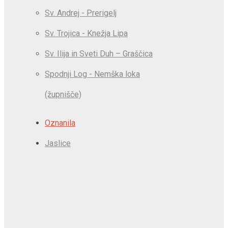
Sv. Andrej - Prerigelj
Sv. Trojica - Knežja Lipa
Sv. Ilija in Sveti Duh – Graščica
Spodnji Log - Nemška loka
(župnišče)
Oznanila
Jaslice