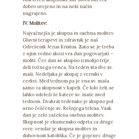
dobro urejeno in na neki način
nagrajeno.
IV. Molitev:
Najvažnejša je skupna in osebna molitev.
Glavni terapevt in zdravnik je naš
Odrešenik Jezus Kristus. Zato se je treba
z njim redno skozi ves dan pogovarjati –
moliti. Čez dan se skupno izmolijo trije
deli rožnega venca. Na teden sta dve sv.
maši. Nedeljska je skupaj z verniki v
cerkvi. Med tednom pa je ena sv. maša
samo za skupnost v kapeli. Če kdo želi, se
lahko udeleži še katere sv. maše med
tednom. Dvakrat tedensko je skupno pol
urno češčenje sv. Rešnjega telesa. Vsak
dan je zelo zaželena osebna molitev.
Skupnost je ekumensko odprta za druge
vere, vendar je skupna molitev in
duhovnost katoliška. Če je gojenec druge