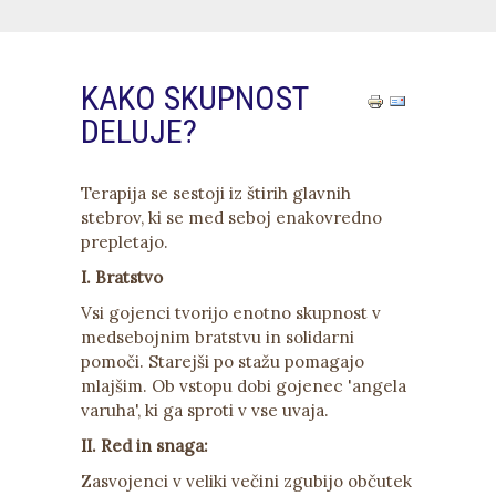
KAKO SKUPNOST
DELUJE?
Terapija se sestoji iz štirih glavnih
stebrov, ki se med seboj enakovredno
prepletajo.
I. Bratstvo
Vsi gojenci tvorijo enotno skupnost v
medsebojnim bratstvu in solidarni
pomoči. Starejši po stažu pomagajo
mlajšim. Ob vstopu dobi gojenec 'angela
varuha', ki ga sproti v vse uvaja.
II. Red in snaga:
Zasvojenci v veliki večini zgubijo občutek