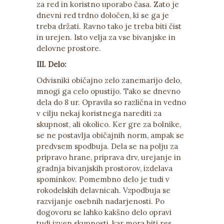
za red in koristno uporabo časa. Zato je
dnevni red trdno določen, ki se ga je
treba držati. Ravno tako je treba biti čist
in urejen. Isto velja za vse bivanjske in
delovne prostore.
III. Delo:
Odvisniki običajno zelo zanemarijo delo,
mnogi ga celo opustijo. Tako se dnevno
dela do 8 ur. Opravila so različna in vedno
v cilju nekaj koristnega narediti za
skupnost, ali okolico. Ker gre za bolnike,
se ne postavlja običajnih norm, ampak se
predvsem spodbuja. Dela se na polju za
pripravo hrane, priprava drv, urejanje in
gradnja bivanjskih prostorov, izdelava
spominkov. Pomembno delo je tudi v
rokodelskih delavnicah. Vzpodbuja se
razvijanje osebnih nadarjenosti. Po
dogovoru se lahko kakšno delo opravi
tudi izven skupnosti, kar mora biti res