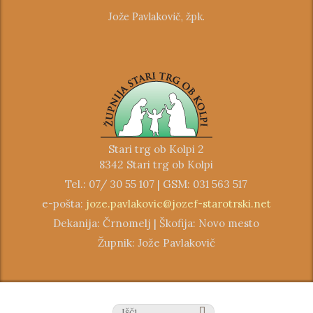
Jože Pavlakovič, žpk.
Stari trg ob Kolpi 2
8342 Stari trg ob Kolpi
Tel.: 07/ 30 55 107 | GSM: 031 563 517
e-pošta:
joze.pavlakovic@jozef-starotrski.net
Dekanija: Črnomelj | Škofija: Novo mesto
Župnik: Jože Pavlakovič