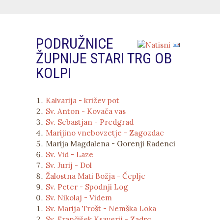
PODRUŽNICE
ŽUPNIJE STARI TRG OB
KOLPI
Kalvarija - križev pot
Sv. Anton - Kovača vas
Sv. Sebastjan - Predgrad
Marijino vnebovzetje - Zagozdac
Marija Magdalena - Gorenji Radenci
Sv. Vid - Laze
Sv. Jurij - Dol
Žalostna Mati Božja - Čeplje
Sv. Peter - Spodnji Log
Sv. Nikolaj - Videm
Sv. Marija Trošt - Nemška Loka
Sv. Frančišek Ksaverij - Zadrc